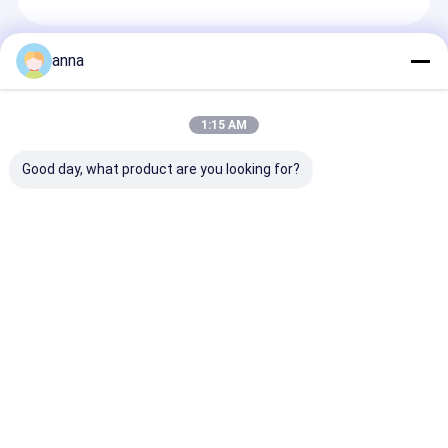
Recommended Products
anna
1:15 AM
Good day, what product are you looking for?
Polcd カスタム インダ
Polcd カスタム 2.4 イ
Polcd 2.4" 小
ストリアル 2.8 インチ
ンチ IPS ビューアング
ィスプレイモジ
RGB ディスプレイ パ
ル 容量色タッチスクリ
240x320解像度 
ネル 防水 容量型 TFT
ーン 240x320 解像度
ST7789V IC T
LCD モジュール タッチ
TFT LCD モジュール
モジュール 家
お問い合わせを送信
お問い合わせを送信
お問い合わせ
スクリーン
Desktop Site
ホーム
企業情報
お問い合わせ
地図
プライバシー規約
品質
TFT LCDの表示
中国工場.Copyright © 2026 Shenzhen P&O