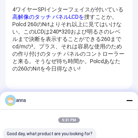
4ワイヤーSPIインターフェイスが付いている
高解像のタッチ パネルLCDを
捜すことか。
Polcd 260のNitよりそれ以上に見てはいけな
い。このLCDは240*320および明るさのレベ
ルまで決断を表示することができる260まで
cd/mの²。プラス、それは容易な使用のため
の作り付けのタッチ パネルのコントローラー
と来る。そうなぜ待ち時間か。Polcdあなた
の260のNitを今日得なさい!
Recommended Products
anna
5:31 PM
Good day, what product are you looking for?