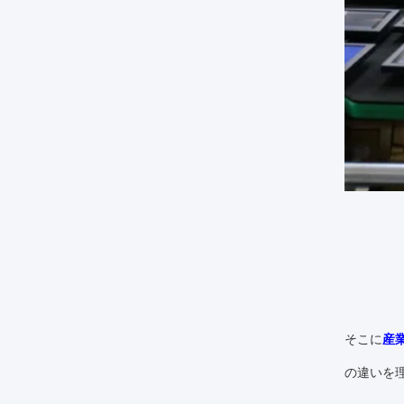
そこに
産
の違いを