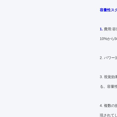
容量性ス
1.
費用:
10%から
2. パワ
3. 視
る。容量
4. 複
現されて