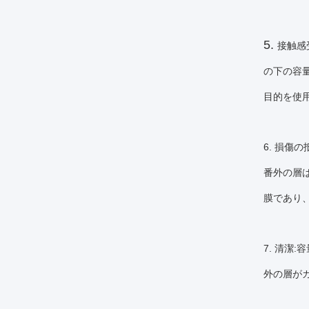
5.
接触感
の下の容
目的を使
6. 損
番外の層
膜であり
7. 清
外の層が