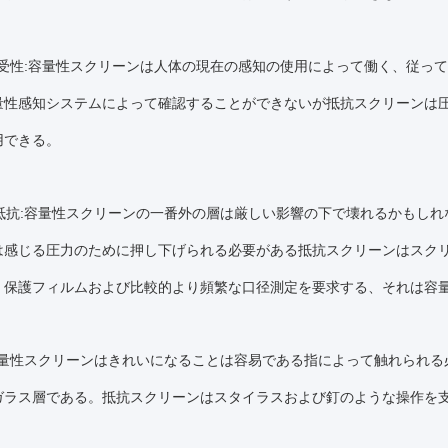
受性:容量性スクリーンは人体の現在の感知の使用によって働く、従っ
量性感知システムによって確認することができないが抵抗スクリーンは圧
用できる。
傷の抵抗:容量性スクリーンの一番外の層は厳しい影響の下で壊れるかもし
は感じる圧力のために押し下げられる必要がある抵抗スクリーンはスク
、保護フィルムおよび比較的より頻繁な口径測定を要求する、それは容
潔:容量性スクリーンはきれいになることは容易である指によって触れられ
ガラス層である。抵抗スクリーンはスタイラスおよび釘のような操作を