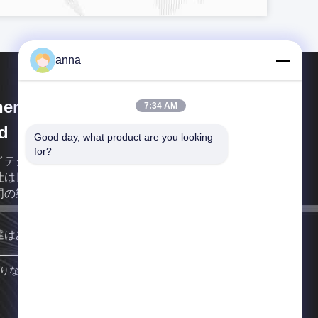
anna
henzhen P&O Technology Co.,
7:34 AM
d
Good day, what product are you looking 
for?
イテクな企業として、シンセンP&Oの技術Co.、株式
社は良質TFT LCDの表示モジュールで従事している
門の製造業者である。
達はあなたにできるだけ早く戻る。
参加しなさい