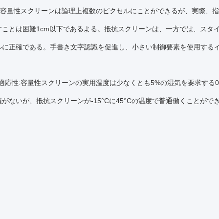
:容量性スクリーンは論理上複数のピクセルにことができるが、実際、
すことは困難1cm以下であるよる。抵抗スクリーンは、一方では、スタ
ルに正確である。手書き文字認識を促進し、小さい制御要素を使用する
適応性:容量性スクリーンの実用温度は少なくとも5%の湿気を要求する0
がないが、抵抗スクリーンが-15°Cに45°Cの温度で普通働くことが