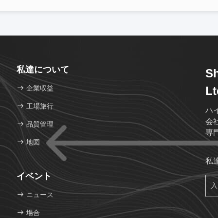
私達について
S
企業収益
Lt
工場旅行
ハ
会
品質管理
専
地図
私
イベント
ニュース
場合