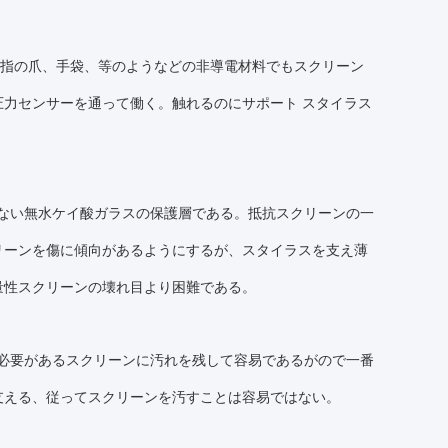
て指の爪、手袋、等のようなどの非導電材料でもスクリーン
力センサーを通って働く。触れるのにサポート スタイラス
れない無水ケイ酸ガラスの保護層である。抵抗スクリーンの一
リーンを傷に傾向があるようにするが、スタイラスを支え薄
量性スクリーンの壊れ目より困難である。
る必要があるスクリーンに汚れを残して容易であるがので一番
支える、従ってスクリーンを汚すことは容易ではない。