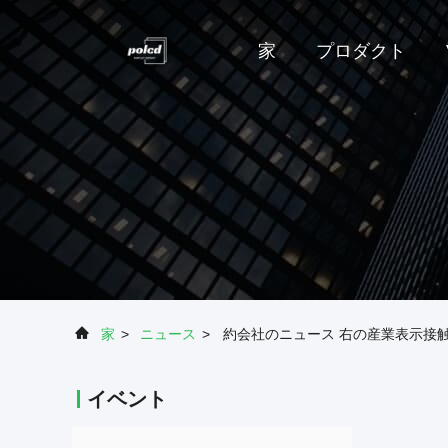
家
プロダクト
家
>
ニュース
>
約会社のニュース 右の産業表示接
イベント