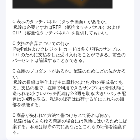
Q:表示のタッチ パネル（タッチ画面）があるか。
:私達は必要とすればRTP （抵抗タッチ パネル）および
CTP （容量性タッチ パネル）を提供してもいい。
Q:支払の言葉についての何か。
:PayPalおよびクレジット カードは多く順序のサンプル、
T/Tのために支払をした受け入れることができる。前金の
パーセントは論議することができる。
Q:在庫のプロダクトがあるか。配達のためにどの位かかる
か。
:私達の目録は半仕上げ主に原料および少数の完成品であ
る。支払の後で、在庫で利用できるサンプルは3日以内に
送られる;小さいバッチ配達は2-3週を取る;大きいバッチ配
達は3-4週を取る。私達の販売は出荷する前にこれらの細
部を機能する。
Q:商品が失われて方法で傷つけられて得れば何か。
:私達は強くあらゆる問題の場合には保険にはいるために提
案する。私達は順序の前にあなたとこれらの細部を論議す
る。