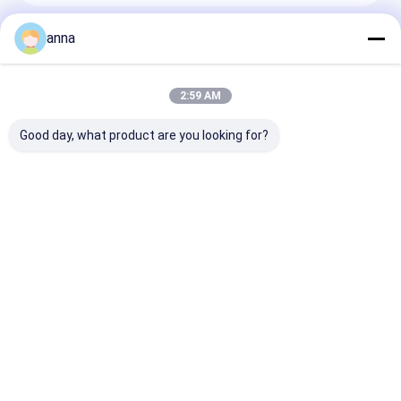
Recommended Products
anna
2:59 AM
Good day, what product are you looking for?
Polcd 2.8 インチ TFT
Polcd 2.8インチ マト
Polcd 工業グ
LCM Qvga 240x320
リックス 240x320
4.3 5インチ LC
14ピン RTP レジステ
TFTディスプレイ 20
スプレイ モジ
ィブタッチ ST7789V
ピン FPC LCM
800x480 解像度
2.8 "小型 IPS LCD パ
ST7789 カスタマイズ
DM-I インター
お問い合わせを送信
お問い合わせを送信
お問い合わせ
ネルディスプレイ
可能なメーカー LCDモ
ス ドライバー
ジュール
家
当社は、中国広東省深センに本社を置く、TFTディ
Desktop Site
ホーム
企業情報
お問い合わせ
プロダクト
スプレイのハイエンド技術メーカーです。
深セン
地図
プライバシー規約
P&Oテクノロジー株式会社
は2008年に設立されま
品質
TFT LCDの表示
中国工場.Copyright © 2026 Shenzhen P&O
VRショー
した。強力な自動生産設備、研究開発および生産
Technology Co., Ltd. All Rights Reserved.