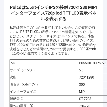
Polcdは5.5のインチIPSの接触720x1280 MIPI
インターフェイス720p lcd TFT LCD表示パネ
ルを表示する
私達は何をこの1つから期待してもいいか。この質問の前
にこのIPS TFT LCDの表示についての情報を知っているこ
とはよい。スクリーン・サイズは5.5インチである。小型
TFTの表示のための非常に共通および熱い販売のサイズ。
TFT LCDは使用されるには720 * 1280のゆとりの物理的な
決断をほとんどの場面のための十分提供する。300匹のnit
はこのlcdが屋内でよく働くようにする。
P/N
P055H018-IPS-V3
サイズ（インチ）
5.5
決断
720*1280
明るさ（cd/mの²）
300
インターフェイス
MIPI
運転者IC
ST7703
操作の温度（°C）
-20~70