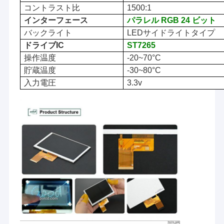
コントラスト比
150
0
:1
インターフェース
パラレル RGB 24 ビット
バックライト
LEDサイドライトタイプ
ドライブIC
ST7
265
操作温度
-20~70
°C
貯蔵温度
-30~80
°C
入力電圧
3.3v