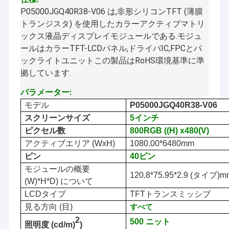
P05000JGQ40R38-V06 は,非形シリコンTFT (薄膜
トランジスタ) を使用したカラーアクティブマトリ
ックス液晶ディスプレイモジュールである.モジュ
ールはカラーTFT-LCDパネル,ドライバIC,FPCとバ
ックライトユニットこの製品はRoHS環境基準に準
拠しています.
パラメーター:
モデル
P05000JGQ40R38-V06
スクリーンサイズ
5
インチ
ピクセル数
800
RGB ((H) x
48
0(V)
アクティブエリア (WxH)
1080.00*6480
mm
ピン
40
ピン
モジュールの概要
120.8
*
75.95*2.9 (タイプ)
m
(W)
*
H
*
D) について
LCDタイプ
TFT
トランスミッシブ
見る方向 (目)
すべて
2
50
0
ニット
照明度 (cd/m)
)