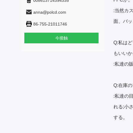
008613714394335
:当然カ
anna@polcd.com
面、バッ
86-755-21011746
今接触
Q:私は
もいいか
:私達の
Q:在庫
:私達の
れる;小
する。