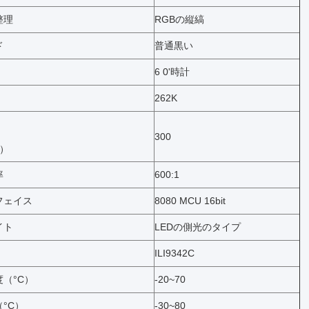
整理
RGBの縦縞
ド
普通黒い
6 0'時計
262K
300
²）
率
600:1
フェイス
8080 MCU 16bit
イト
LEDの側光のタイプ
ILI9342C
（°C）
-20~70
°C）
-30~80