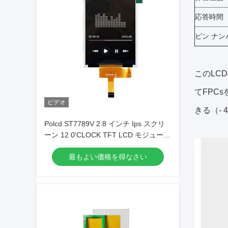
応答時間
ピン ナン
このLC
てFPCs
ビデオ
きる（- 
Polcd ST7789V 2.8 インチ Ips スクリ
ーン 12 0'CLOCK TFT LCD モジュール
ISO9001
最もよい価格を得なさい