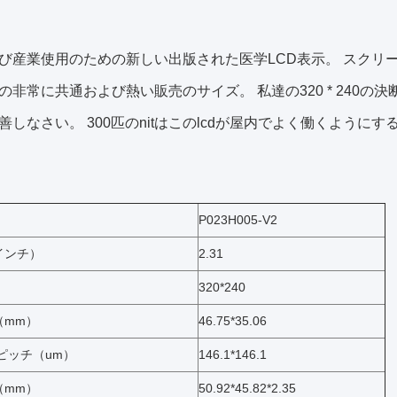
び産業使用のための新しい出版された医学LCD表示。 スクリーン
の非常に共通および熱い販売のサイズ。 私達の320 * 240
善しなさい。 300匹のnitはこのlcdが屋内でよく働くようにす
P023H005-V2
インチ）
2.31
320*240
（mm）
46.75*35.06
ピッチ（um）
146.1*146.1
（mm）
50.92*45.82*2.35