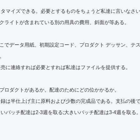
スタマイズできる。必要とするものをちょうど私達に言いなさい。
クライトが含まれている別の用具の費用、斜面が等ある。
どこでデータ用紙、初期設定コード、プロダクト デッサン、テ
。
販売に連絡すれば必要とすれば私達はファイルを提供する。
のプロダクトがあるか。配達のためにどの位かかるか。
目録は半仕上げ主に原料および少数の完成品である。支払の後
さいバッチ配達は2-3週を取る;大きいバッチ配達は3-4週を