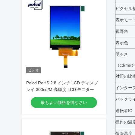
ピクセル
表示モー
視野角
表示色
明るさ
（cd/mの
ビデオ
対照の比
Polcd RoHS 2.8 インチ LCD ディスプ
インター
レイ 300cd/M 高輝度 LCD モニター
バックラ
最もよい価格を得なさい
運転者IC
操作の温度
保管温度（