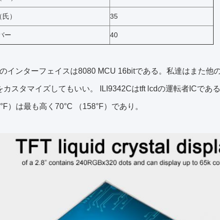
（氏）
35
バー
40
Dのインターフェイスは8080 MCU 16bitである。私達は
をカスタマイズしてもいい。 ILI9342Cはtft lcdの運転者IC
4°F）は最も高く70°C （158°F）であり。