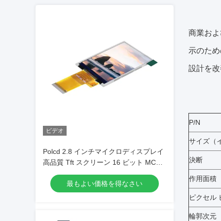
商業およ
示のため
設計を改
P/N
ビデオ
サイズ（
Polcd 2.8 インチマイクロディスプレイ
決断
高品質 Tft スクリーン 16 ビット MCU
SPI インターフェイススマート LCD モ
作用面積
最もよい価格を得なさい
ジュール
ピクセル 
輪郭次元