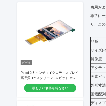
商用およ
非常に一般
り、この
品番
サイズ(
解像度
ビデオ
アクティ
Polcd 2.8 インチマイクロディスプレイ
画素ピッチ
高品質 Tft スクリーン 16 ビット MCU
SPI インターフェイススマート LCD モ
外形寸法(
最もよい価格を得なさい
ジュール
画素配列
ディスプ