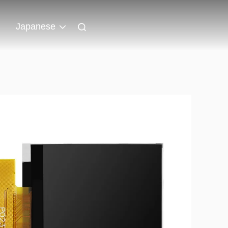
ト
Japanese