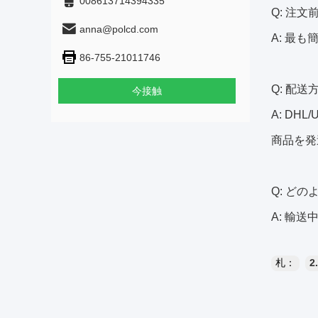
008613714394335
Q: 注
anna@polcd.com
A: 最
86-755-21011746
Q: 配
今接触
A: D
商品を発
Q: ど
A: 輸
札：
2