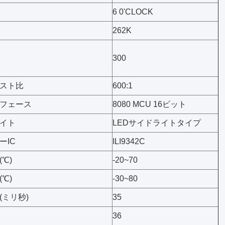
6 0'CLOCK
262K
300
スト比
600:1
フェース
8080 MCU 16ビット
イト
LEDサイドライトタイプ
ーIC
ILI9342C
℃)
-20~70
℃)
-30~80
(ミリ秒)
35
36