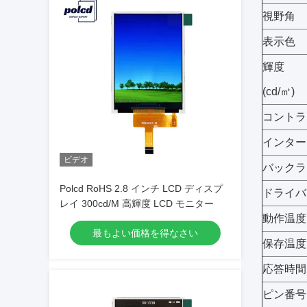
視野角
表示色
輝度
(cd/㎡)
コントラ
インター
ビデオ
バックラ
Polcd RoHS 2.8 インチ LCD ディスプ
ドライバ
レイ 300cd/M 高輝度 LCD モニター
動作温度(
最もよい価格を得なさい
保存温度(
応答時間
ピン番号