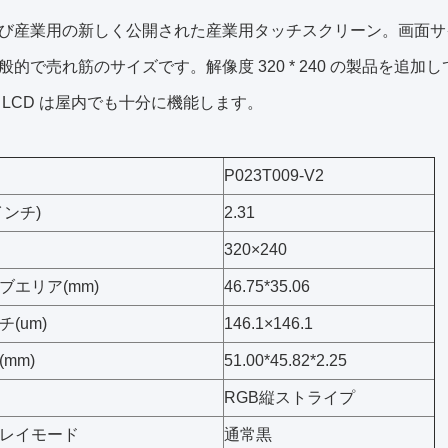
び産業用の新しく公開された産業用タッチスクリーン。画面サイズ
的で売れ筋のサイズです。解像度 320 * 240 の製品を追加して
 LCD は屋内でも十分に機能します。
P023T009-V2
インチ)
2.31
320×240
ブエリア(mm)
46.75*35.06
(um)
146.1×146.1
mm)
51.00*45.82*2.25
RGB縦ストライプ
レイモード
通常黒