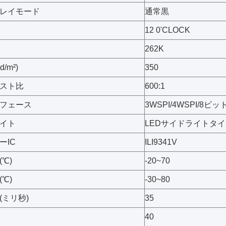
レイモード
通常黒
12 0'CLOCK
262K
/m²)
350
スト比
600:1
フェース
3WSPI/4WSPI/8ビッ
イト
LEDサイドライトタ
ーIC
ILI9341V
℃)
-20~70
℃)
-30~80
(ミリ秒)
35
40