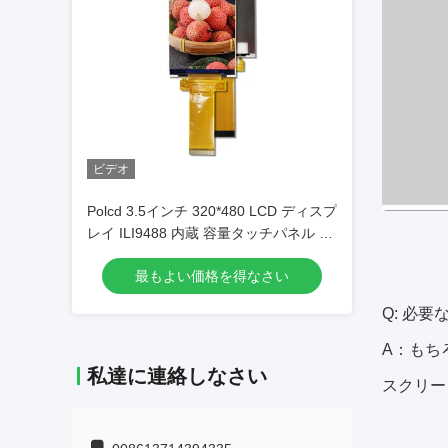
ビデオ
Polcd 3.5インチ 320*480 LCD ディスプ
レイ ILI9488 内蔵 容量タッチパネル 高
明るさ TFT LCD
最もよい価格を得なさい
Q: 必
A：もち
私達に連絡しなさい
スクリー