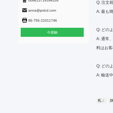
008613714394335
Q: 注
anna@polcd.com
A: 最
86-755-21011746
Q: ど
今接触
A: 通
料はお客
Q: ど
A: 輸
札：
2