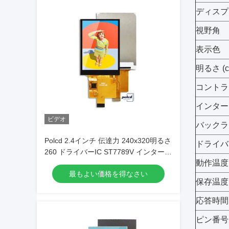
ディスプ
視野角
表示色
明るさ (cd
コントラ
インター
ビデオ
バックラ
Polcd 2.4インチ 伝達力 240x320明るさ
ドライバ
260 ドライバーIC ST7789V インターフ
動作温度(
ェイス 4 ライン シリアル TFT LCD
最もよい価格を得なさい
保存温度(
応答時間
ピン番号