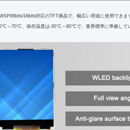
/4WSPI/8bits/16bits対応のTFT液晶で、幅広い用途に使用できます
0°C～70°C、保存温度は-30°C～80°Cで、業界標準に準拠し