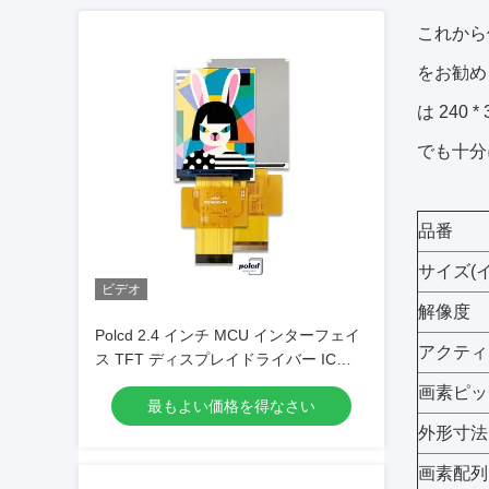
これから
をお勧め
は 240
でも十分
品番
サイズ(
ビデオ
解像度
Polcd 2.4 インチ MCU インターフェイ
アクティ
ス TFT ディスプレイドライバー IC
ST7789V2 240x320 解像度 2.4 インチ
画素ピッチ
最もよい価格を得なさい
TFT LCD モジュール
外形寸法(
画素配列