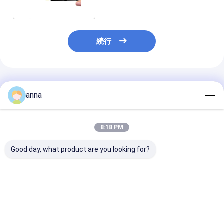
続行
推薦されたプロダクト
anna
8:18 PM
Good day, what product are you looking for?
Polcd 広い温度 2.8 イ
Polcd 12 0'CLOCK 視
Polcd Mcu Rg
ンチ LCD モジュール
野角 LCD タッチパネル
ンターフェイス 
240*320 300nit SPI
240X320 2.8 Tft
LCDタッチスク
2.8 IPS 視野角 Tft
Shield Raspberry Pi
ILI9488 3.5 
Lcd スクリーン
Tft LCD 320x4
ベストプライス
ベストプライス
ベストプラ