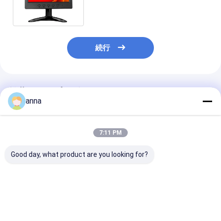
ター HDMI プラスチック ケース
続行
推薦されたプロダクト
anna
7:11 PM
Good day, what product are you looking for?
Polcd 13.3 インチ メ
Polcd インダストリア
Polcd 産業の
タル ケース 産業用
ル 15 インチ オープン
10.4 インチの
LCD モニター オープン
フレーム LCD モニター
LCD LED 表示 
フレーム タッチ スクリ
ピュア プレーン 容量性
開いたフレーム
ーン VGA HDMI
タッチ スクリーン
ター
ベストプライス
ベストプライス
ベストプラ