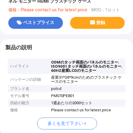
ネル モニター HDMI プラスチック ケース
価格：Please contact us for latest price
MOQ：1セット
ベストプライス
接触
製品の説明
,
ODMのタッチ画面のパネルのモニター
ハイライト
,
ISO9001タッチ画面のパネルのモニター
60HZ産業LCDのモニター
産業31*24*9cmのためのプラスチック ケ
パッケージの詳細
ースのモニター
ブランド名
polcd
モデル番号
PM070PE801
供給の能力
1週あたりの2000セット
価格
Please contact us for latest price
多くを見て下さい