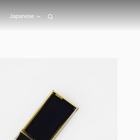
ト
Japanese