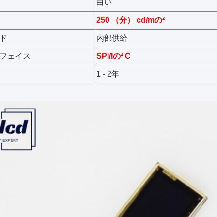
白い
250 （分） cd/mの²
ド
内部供給
フェイス
SPI/Iの² C
1 - 2年