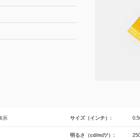
サイズ（インチ）:
表示
0.5
明るさ（cd/mの²）:
25