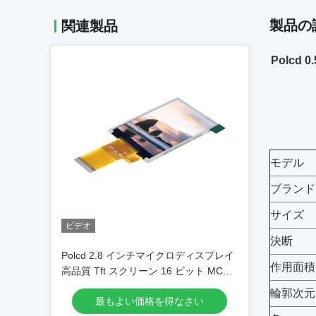
製品の
関連製品
Polcd
モデル
ブランド
サイズ
ビデオ
決断
Polcd 2.8 インチマイクロディスプレイ
作用面積
高品質 Tft スクリーン 16 ビット MCU
SPI インターフェイススマート LCD モ
輪郭次元
最もよい価格を得なさい
ジュール