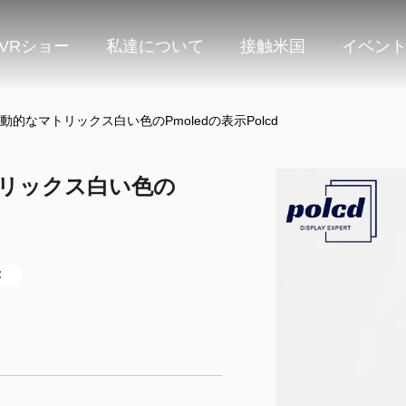
VRショー
私達について
接触米国
イベン
IICの活動的なマトリックス白い色のPmoledの表示Polcd
的なマトリックス白い色の
示