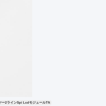
ー2ラインSpi LcdモジュールTft