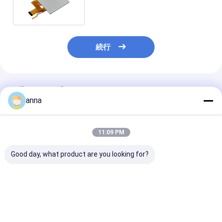
プレイ
続行
推薦されたプロダクト
anna
11:09 PM
Good day, what product are you looking for?
Polcd カスタム インダ
Polcd 2.4インチタッ
Polcd カスタム 
ストリアル 2.8 インチ
チパネル 240x320 IPS
ンチ IPS ビュ
RGB ディスプレイ パ
Tech容量タッチスクリ
ル 容量色タッ
ネル 防水 容量型 TFT
ーン 2.4インチミニ小
ーン 240x320
LCD モジュール タッチ
型 TFT LCDディスプ
TFT LCD モ
ベストプライス
ベストプライス
ベストプラ