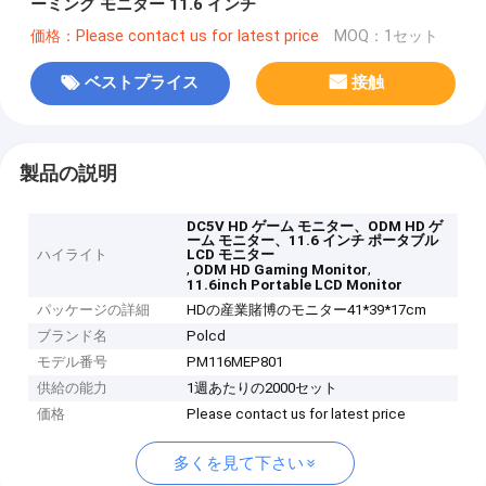
ーミング モニター 11.6 インチ
価格：Please contact us for latest price
MOQ：1セット
ベストプライス
接触
製品の説明
DC5V HD ゲーム モニター、ODM HD ゲ
ーム モニター、11.6 インチ ポータブル
ハイライト
LCD モニター
,
,
ODM HD Gaming Monitor
11.6inch Portable LCD Monitor
パッケージの詳細
HDの産業賭博のモニター41*39*17cm
ブランド名
Polcd
モデル番号
PM116MEP801
供給の能力
1週あたりの2000セット
価格
Please contact us for latest price
多くを見て下さい