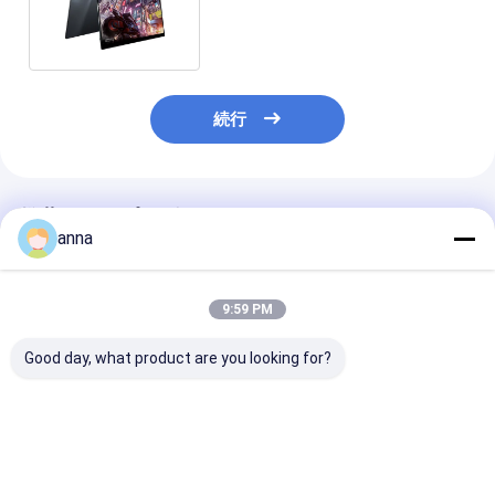
グ モニター 11.6 インチ
続行
推薦されたプロダクト
anna
9:59 PM
Good day, what product are you looking for?
13.3 インチ 1080p
アルミ合金の金属の接
OEM 15.6 イン
VESA ホール フラット
触携帯用モニター
HD VESA ホー
スタジオ スピーカー
Polcd 10.5インチIPS
ド フラット TFT
LCD ゲーミング ポータ
HDの音声出力
ポータブル ゲー