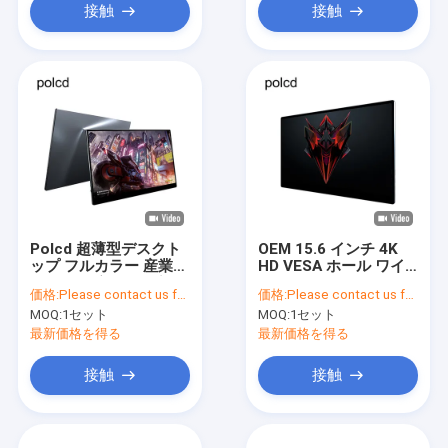
接触
接触
Polcd 超薄型デスクト
OEM 15.6 インチ 4K
ップ フルカラー 産業用
HD VESA ホール ワイ
LED HD ゲーミング モ
ド フラット TFT LCD
価格:
Please contact us for latest price
価格:
Please contact us for latest price
ニター 11.6 インチ
ポータブル ゲーム モニ
MOQ:
1セット
MOQ:
1セット
ター 3840x2160
最新価格を得る
最新価格を得る
接触
接触