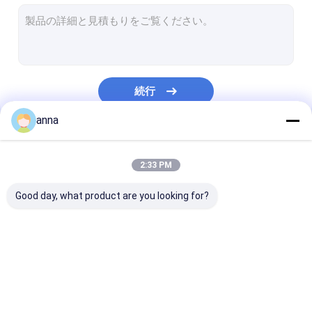
LCDのタッチ パネル
医学LCD表示
注文TFTの表示
続行
産業タッチ画面
anna
TFTの容量性タッチ画面
私たちのカテゴリー
TFTの抵抗タッチ画面
2:33 PM
HD TFTの表示
Good day, what product are you looking for?
小さいTFTの表示
携帯用lcdのモニター
TFT LCDの表示
tft lcdモジュール
表示IPSのTFT 
産業lcdのモニター