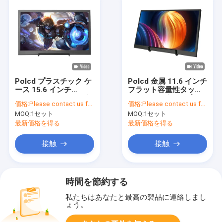
Polcd プラスチック ケ
Polcd 金属 11.6 インチ
ース 15.6 インチ
フラット容量性タッチ
1080P 4K IPS LED ゲ
1080p 4k ポータブル
価格:
Please contact us for latest price
価格:
Please contact us for latest price
ーム用ポータブル コン
モニター ラップトップ
MOQ:
1セット
MOQ:
1セット
ピューター モニター
USB 用
最新価格を得る
最新価格を得る
接触
接触
時間を節約する
私たちはあなたと最高の製品に連絡しまし
ょう。