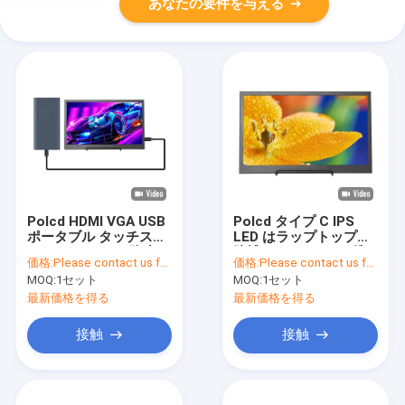
あなたの要件を与える
Polcd HDMI VGA USB
Polcd タイプ C IPS
ポータブル タッチスク
LED はラップトップの
リーン モニター 防水
賭博のための 4K の携
価格:
Please contact us for latest price
価格:
Please contact us for latest price
組み込み
帯用コンピュータ モニ
MOQ:
1セット
MOQ:
1セット
ターを埋め込みました
最新価格を得る
最新価格を得る
接触
接触