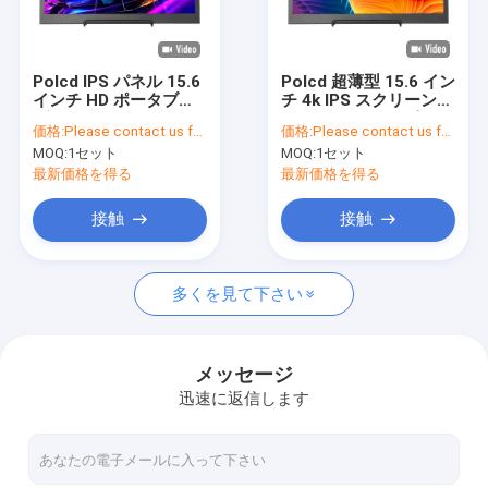
私達について
品質管理
Polcd IPS パネル 15.6
Polcd 超薄型 15.6 イン
インチ HD ポータブル
チ 4k IPS スクリーン
接触米国
ゲーム モニター 1080p
1080P LED コンピュー
価格:
Please contact us for latest price
価格:
Please contact us for latest price
コンピューター画面
ター モニター、タイプ
MOQ:
1セット
MOQ:
1セット
LED ディスプレイ
C ポート付き
ニュース
最新価格を得る
最新価格を得る
場合
接触
接触
多くを見て下さい
TFT LCDの表示
tft lcdモジュール
メッセージ
迅速に返信します
表示IPSのTFT LCDの
TFTのタッチ画面