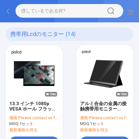
携帯用lcdのモニター
(14)
13.3 インチ 1080p
アルミ合金の金属の接
VESA ホール フラット
触携帯用モニター
スタジオ スピーカー
Polcd 10.5インチIPS
価格:
Please contact us for latest price
価格:
Please contact us for latest price
LCD ゲーミング ポータ
HDの音声出力
MOQ:
1セット
MOQ:
1セット
ブル モニター ラップト
ップ用
最新価格を得る
最新価格を得る