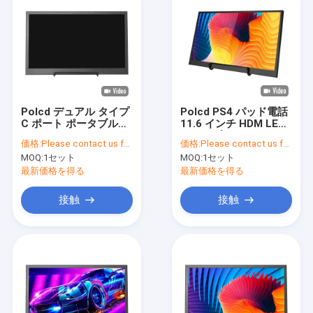
Polcd デュアル タイプ
Polcd PS4 パッド電話
C ポート ポータブル
11.6 インチ HDM LED
LCD モニター 15.6 イ
ポータブル モニター、
価格:
Please contact us for latest price
価格:
Please contact us for latest price
ンチ 3840x2160 LED
ゲーミング スピーカー
MOQ:
1セット
MOQ:
1セット
ディスプレイ
デスクトップ ディスプ
レイ付き
最新価格を得る
最新価格を得る
接触
接触
家
プロダクト
VRショー