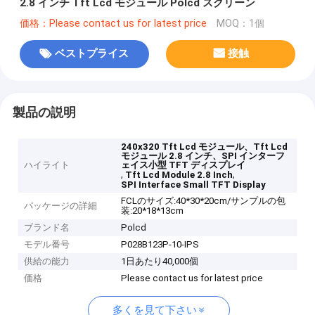
2.8 インチ Tft Lcd モジュール Polcd スクリーン
価格：Please contact us for latest price
MOQ：1個
ベストプライス
接触
製品の説明
240x320 Tft Lcd モジュール、Tft Lcd
モジュール 2.8 インチ、SPI インターフ
ハイライト
ェイス小型 TFT ディスプレイ
,
,
Tft Lcd Module 2.8 Inch
SPI Interface Small TFT Display
FCLのサイズ:40*30*20cm/サンプルの包
パッケージの詳細
装:20*18*13cm
ブランド名
Polcd
モデル番号
P028B123P-10-IPS
供給の能力
1日あたり40,000個
価格
Please contact us for latest price
多くを見て下さい