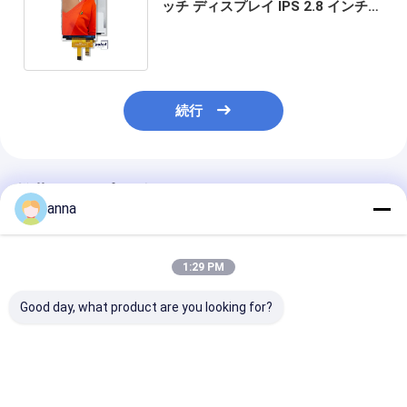
ッチ ディスプレイ IPS 2.8 インチ
Tft Lcd モジュール Polcd スクリ
ーン
続行
推薦されたプロダクト
anna
1:29 PM
Good day, what product are you looking for?
Polcd カスタム SPI イ
Polcd OEM 2.8インチ
Polcd フル カラ
ンターフェース 2.8 イ
TFT LCD 240x320
インチ 240x32
ンチ 240x320 容量タ
262K色 ST7789Vドラ
TFT ディスプ