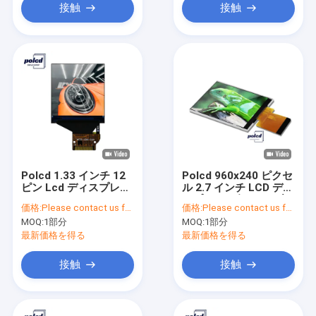
接触
接触
Polcd 1.33 インチ 12
Polcd 960x240 ピクセ
ピン Lcd ディスプレイ
ル 2.7 インチ LCD ディ
4 ワイヤー Ips
スプレイの色 262K 小
価格:
Please contact us for latest price
価格:
Please contact us for latest price
240x240 ST7789V
さい TFT ディスプレイ
MOQ:
1部分
MOQ:
1部分
RGB 縦縞
最新価格を得る
最新価格を得る
接触
接触