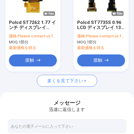
私達について
品質管理
Polcd ST7262 1.77 イ
Polcd ST7735S 0.96
ンチ ディスプレイ
LCD ディスプレイ 13
接触米国
128*160 小型 TFT デ
ピン 80X160 小型 TFT
価格:
Please contact us for latest price
価格:
Please contact us for latest price
ィスプレイ 40 ピン
ディスプレイ 4 行 SPI
MOQ:
1部分
MOQ:
1部分
ニュース
最新価格を得る
最新価格を得る
場合
接触
接触
多くを見て下さい
TFT LCDの表示
tft lcdモジュール
メッセージ
迅速に返信します
表示IPSのTFT LCDの
TFTのタッチ画面