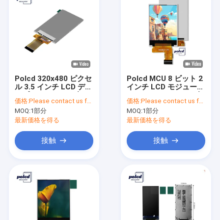
Polcd 320x480 ピクセ
Polcd MCU 8 ビット 2
ル 3.5 インチ LCD ディ
インチ LCD モジュール
スプレイ ILI9488 小さ
240X320 ST7789V 小
価格:
Please contact us for latest price
価格:
Please contact us for latest price
い TFT ディスプレイ
型 LCD パネル
MOQ:
1部分
MOQ:
1部分
最新価格を得る
最新価格を得る
接触
接触
家
プロダクト
VRショー