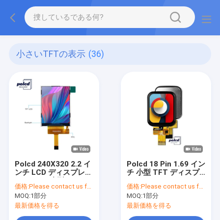
小さいTFTの表示
(36)
Polcd 240X320 2.2 イ
Polcd 18 Pin 1.69 イン
ンチ LCD ディスプレイ
チ 小型 TFT ディスプ
ST7789V 小型 TFT モ
レイ ST7789V
価格:
Please contact us for latest price
価格:
Please contact us for latest price
ニター 300 輝度
240x240 IPS LCD
MOQ:
1部分
MOQ:
1部分
最新価格を得る
最新価格を得る