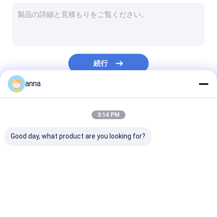
LCDのタッチ パネル
医学LCD表示
注文TFTの表示
続行
産業タッチ画面
anna
TFTの容量性タッチ画面
私たちのカテゴリー
TFTの抵抗タッチ画面
3:14 PM
HD TFTの表示
Good day, what product are you looking for?
小さいTFTの表示
携帯用lcdのモニター
TFT LCDの表示
tft lcdモジュール
表示IPSのTFT 
産業lcdのモニター