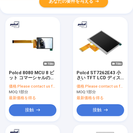
あなたの要件を与える
Polcd 8080 MCU 8 ビ
Polcd ST7262E43 小
ット コマーシャルのた
さい TFT LCD ディス
めの 2.4 インチ Tft
プレイ RGB 24 ビット
価格:
Please contact us for latest price
価格:
Please contact us for latest price
Lcd ISO9001 240x320
4.3 インチ TFT LCD
MOQ:
1部分
MOQ:
1部分
Lcd
800x480
最新価格を得る
最新価格を得る
接触
接触