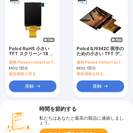
Polcd RoHS 小さい
Polcd ILI9342C 医学の
TFT スクリーン 18 ビ
ための小さい TFT ディ
ット 2.8 インチ TFT デ
スプレイ 2.31 インチ
価格:
Please contact us for latest price
価格:
Please contact us for latest price
ィスプレイ 240x320 ピ
320x240 Tft
MOQ:
1部分
MOQ:
1部分
クセル
最新価格を得る
最新価格を得る
接触
接触
時間を節約する
私たちはあなたと最高の製品に連絡しまし
ょう。