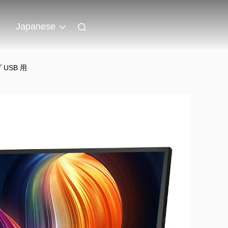
ト
Japanese
 USB 用