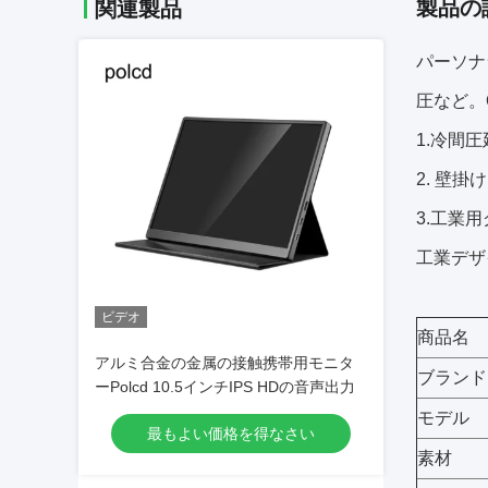
製品の
関連製品
パーソナ
圧など。
1.冷間
2. 壁
3.工業
工業デザ
ビデオ
商品名
アルミ合金の金属の接触携帯用モニタ
ブランド
ーPolcd 10.5インチIPS HDの音声出力
モデル
最もよい価格を得なさい
素材