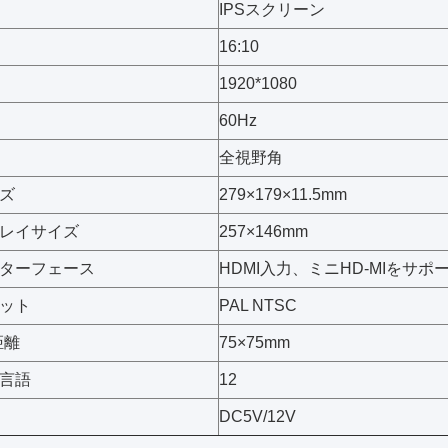
IPSスクリーン
16:10
1920*1080
60Hz
全視野角
ズ
279×179×11.5mm
レイサイズ
257×146mm
ターフェース
HDMI入力、ミニHD-MIをサポ
ット
PAL NTSC
距離
75×75mm
言語
12
DC5V/12V