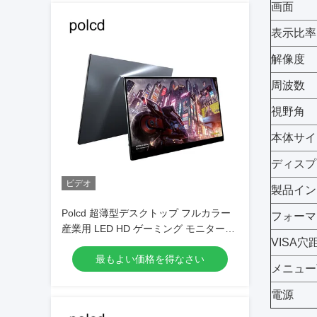
画面
表示比率
解像度
周波数
視野角
本体サイ
ディスプ
ビデオ
製品イン
Polcd 超薄型デスクトップ フルカラー
フォーマ
産業用 LED HD ゲーミング モニター
VISA穴
11.6 インチ
最もよい価格を得なさい
メニュー
電源